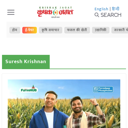
Skip
English
|
हिन्दी
to
Search
content
होम
ई-पेपर
कृषि समाचार
फसल की खेती
उद्यानिकी
सरकारी य
Suresh Krishnan