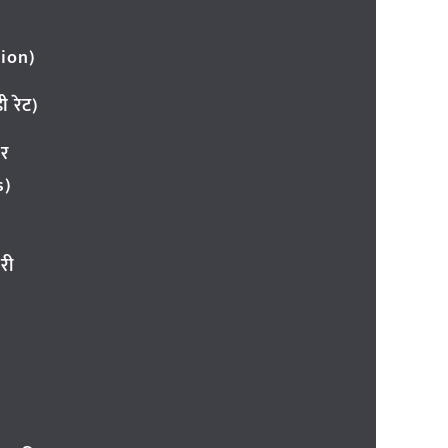
ion)
 रेट)
ार
s)
री