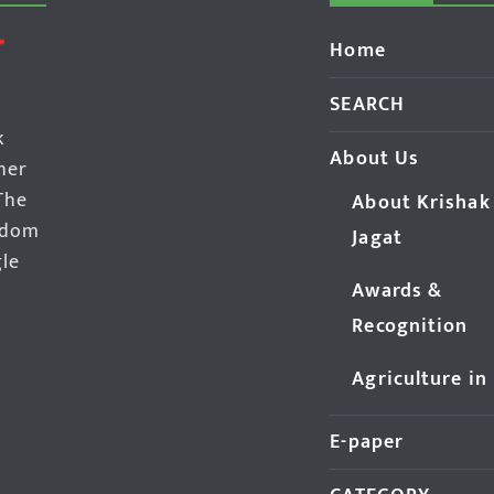
Home
SEARCH
k
About Us
her
The
About Krishak
edom
Jagat
gle
Awards &
Recognition
Agriculture in
E-paper