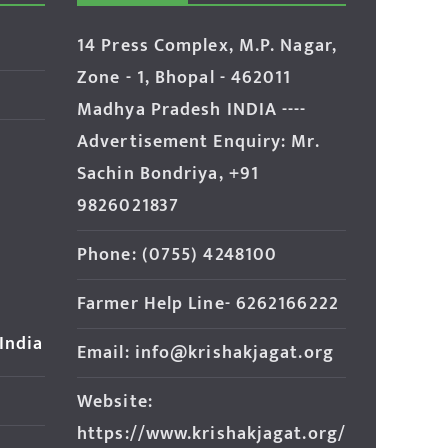
14 Press Complex, M.P. Nagar,
Zone - 1, Bhopal - 462011
Madhya Pradesh INDIA ----
Advertisement Enquiry: Mr.
Sachin Bondriya, +91
9826021837
Phone: (0755) 4248100
Farmer Help Line- 6262166222
 India
Email: info@krishakjagat.org
Website:
https://www.krishakjagat.org/