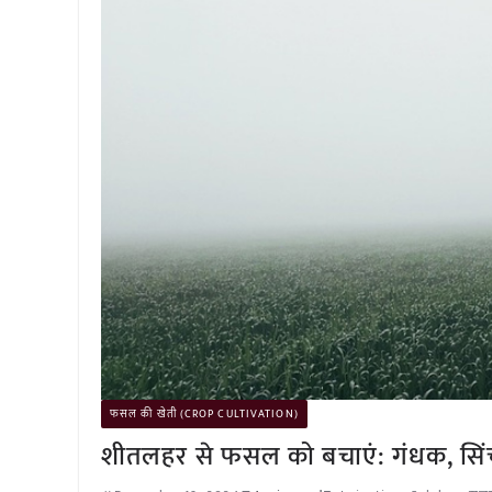
फसल की खेती (CROP CULTIVATION)
शीतलहर से फसल को बचाएं: गंधक, सिं