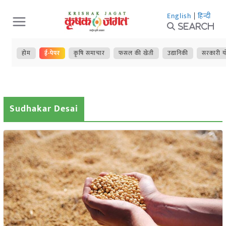
Skip
English
|
हिन्दी
to
Search
content
होम
ई-पेपर
कृषि समाचार
फसल की खेती
उद्यानिकी
सरकारी य
Sudhakar Desai