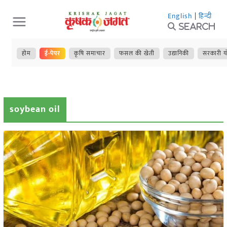
Skip
English
|
हिन्दी
to
Search
content
होम
ई-पेपर
कृषि समाचार
फसल की खेती
उद्यानिकी
सरकारी य
soybean oil