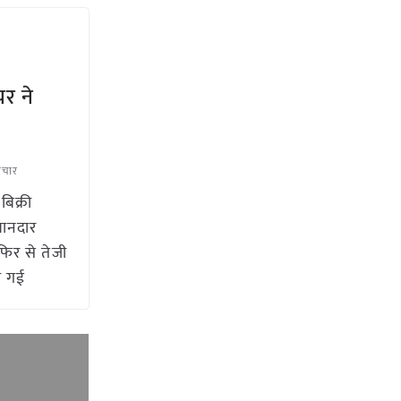
यर ने
माचार
बिक्री
शानदार
 फिर से तेजी
ी गई