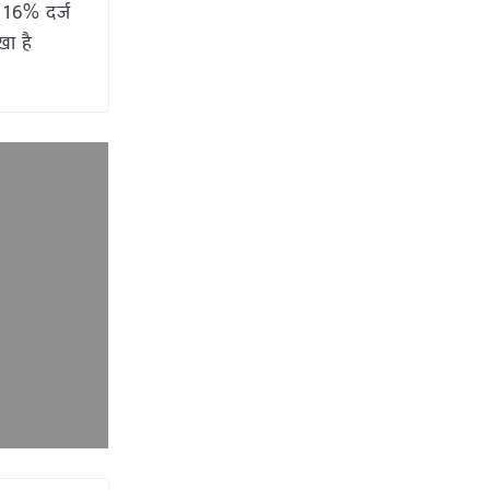
ी 16% दर्ज
खा है