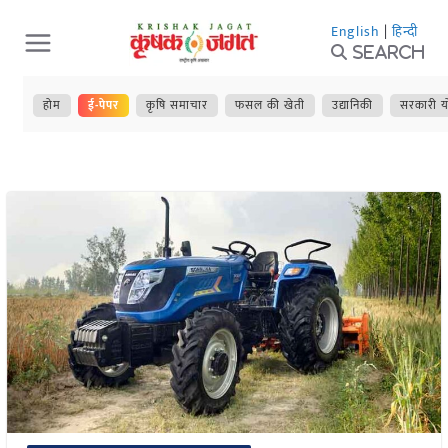
Skip
English
|
हिन्दी
to
Search
content
होम
ई-पेपर
कृषि समाचार
फसल की खेती
उद्यानिकी
सरकारी य