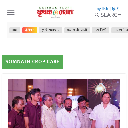
Skip
English
|
हिन्दी
to
Search
content
होम
ई-पेपर
कृषि समाचार
फसल की खेती
उद्यानिकी
सरकारी य
SOMNATH CROP CARE