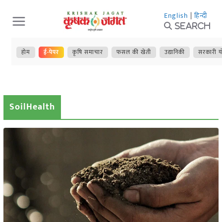
Skip
English
|
हिन्दी
to
Search
content
होम
ई-पेपर
कृषि समाचार
फसल की खेती
उद्यानिकी
सरकारी य
SoilHealth