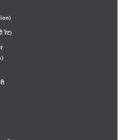
ion)
 रेट)
ार
s)
री