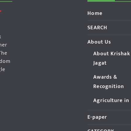
Home
SEARCH
k
About Us
her
The
About Krishak
edom
Jagat
gle
Awards &
Recognition
Agriculture in
E-paper