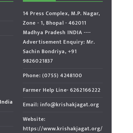
14 Press Complex, M.P. Nagar,
Zone - 1, Bhopal - 462011
Madhya Pradesh INDIA ----
Advertisement Enquiry: Mr.
Sachin Bondriya, +91
9826021837
Phone: (0755) 4248100
Farmer Help Line- 6262166222
 India
Email: info@krishakjagat.org
Website:
https://www.krishakjagat.org/