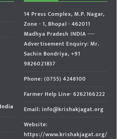
14 Press Complex, M.P. Nagar,
Zone - 1, Bhopal - 462011
Madhya Pradesh INDIA ----
Advertisement Enquiry: Mr.
Sachin Bondriya, +91
9826021837
Phone: (0755) 4248100
Farmer Help Line- 6262166222
 India
Email: info@krishakjagat.org
Website:
https://www.krishakjagat.org/