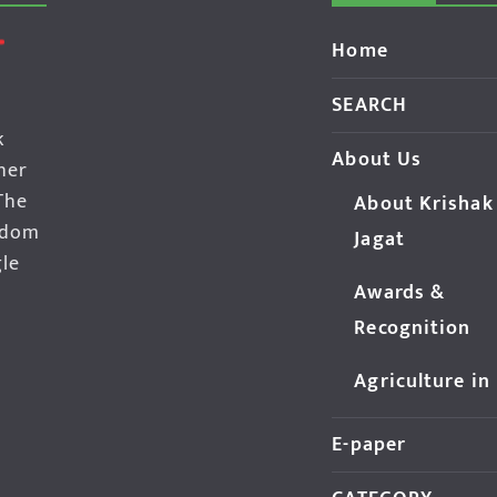
Home
SEARCH
k
About Us
her
The
About Krishak
edom
Jagat
gle
Awards &
Recognition
Agriculture in
E-paper