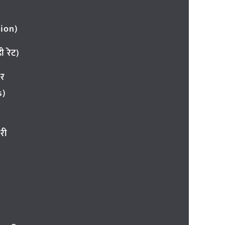
ion)
 रेट)
ार
s)
री