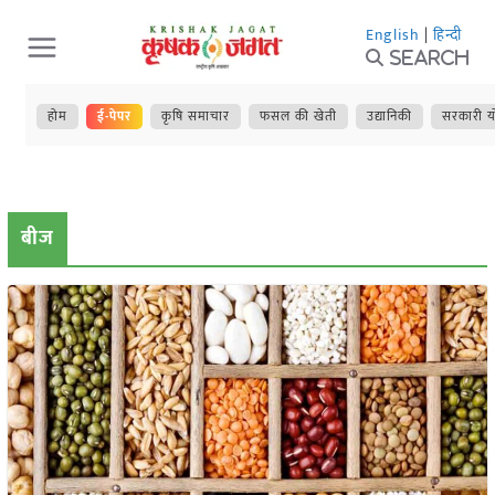
Skip
English
|
हिन्दी
to
Search
content
होम
ई-पेपर
कृषि समाचार
फसल की खेती
उद्यानिकी
सरकारी य
बीज