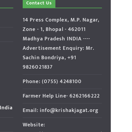
Contact Us
14 Press Complex, M.P. Nagar,
Zone - 1, Bhopal - 462011
Madhya Pradesh INDIA ----
Advertisement Enquiry: Mr.
Sachin Bondriya, +91
9826021837
Phone: (0755) 4248100
Farmer Help Line- 6262166222
 India
Email: info@krishakjagat.org
Website: