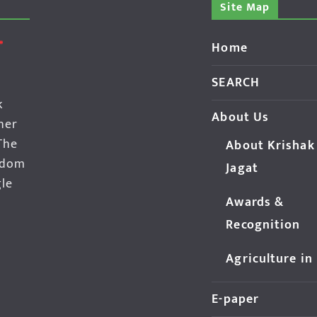
Site Map
Home
SEARCH
k
About Us
her
The
About Krishak
edom
Jagat
gle
Awards &
Recognition
Agriculture in
E-paper