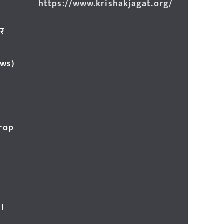
https://www.krishakjagat.org/
ार
ews)
र
Crop
l