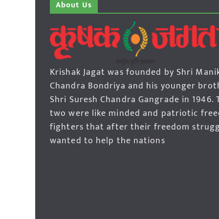
About Us
Krishak Jagat was founded by Shri Mani
Chandra Bondriya and his younger brot
Shri Suresh Chandra Gangrade in 1946. 
two were like minded and patriotic fre
fighters that after their freedom strug
wanted to help the nations