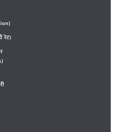
ion)
 रेट)
ार
s)
री