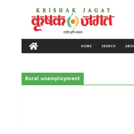
Skip
to
content
HOME
SEARCH
ABO
Rural unemployment