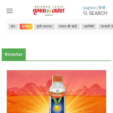
Skip
English
|
हिन्दी
to
Search
content
होम
ई-पेपर
कृषि समाचार
फसल की खेती
उद्यानिकी
सरकारी य
Ricestar