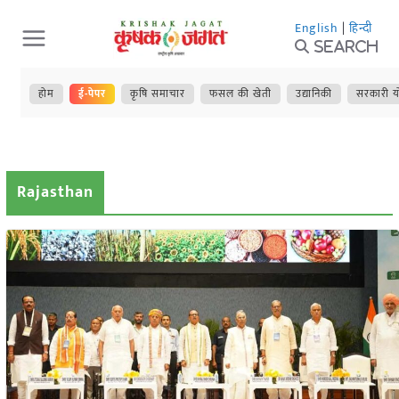
Skip
English
|
हिन्दी
to
Search
content
होम
ई-पेपर
कृषि समाचार
फसल की खेती
उद्यानिकी
सरकारी य
Rajasthan