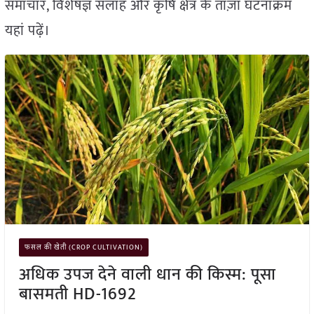
समाचार, विशेषज्ञ सलाह और कृषि क्षेत्र के ताज़ा घटनाक्रम
यहां पढ़ें।
फसल की खेती (CROP CULTIVATION)
अधिक उपज देने वाली धान की किस्म: पूसा
बासमती HD-1692