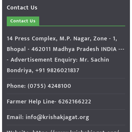
Contact Us
Contact Us
14 Press Complex, M.P. Nagar, Zone - 1,
Bhopal - 462011 Madhya Pradesh INDIA ---
- Advertisement Enquiry: Mr. Sachin
Bondriya, +91 9826021837
Phone: (0755) 4248100
Farmer Help Line- 6262166222
Email: info@krishakjagat.org