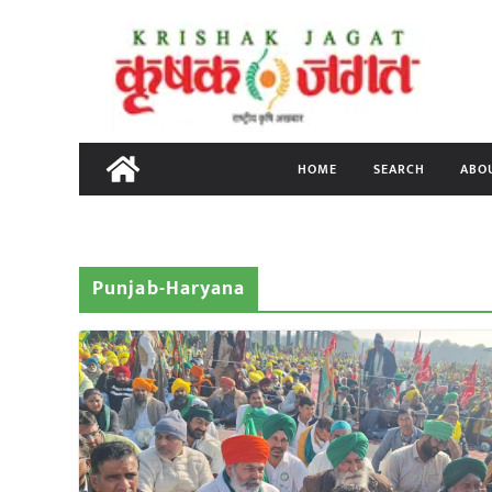
Skip
to
content
HOME
SEARCH
ABO
Punjab-Haryana