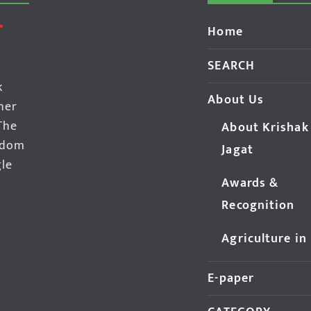
Home
SEARCH
k
About Us
her
The
About Krishak
edom
Jagat
gle
Awards &
Recognition
Agriculture in
E-paper