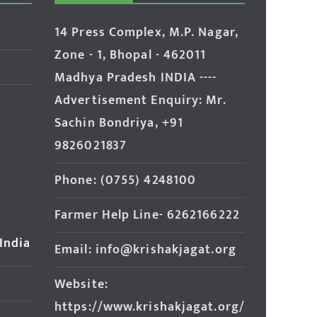
14 Press Complex, M.P. Nagar,
Zone - 1, Bhopal - 462011
Madhya Pradesh INDIA ----
Advertisement Enquiry: Mr.
Sachin Bondriya, +91
9826021837
Phone: (0755) 4248100
Farmer Help Line- 6262166222
 India
Email: info@krishakjagat.org
Website:
https://www.krishakjagat.org/