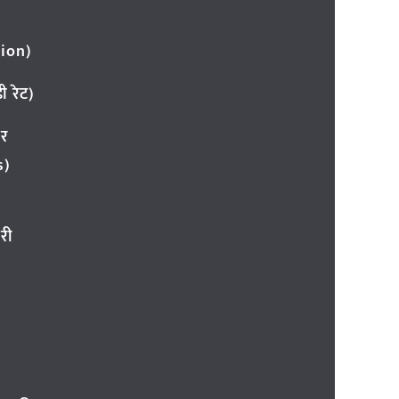
ion)
 रेट)
ार
s)
री