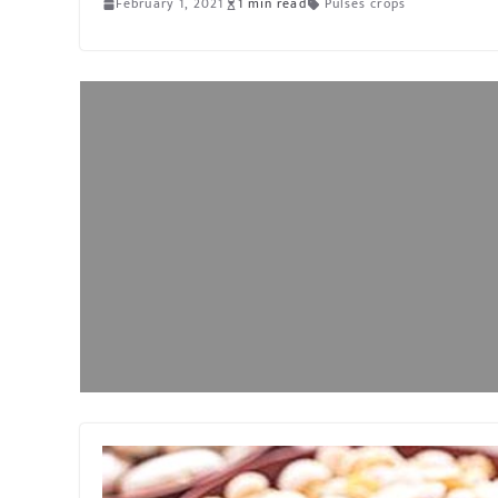
February 1, 2021
1 min read
Pulses crops