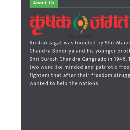
About Us
Krishak Jagat was founded by Shri Mani
Chandra Bondriya and his younger brot
Shri Suresh Chandra Gangrade in 1946. 
two were like minded and patriotic fre
fighters that after their freedom strug
wanted to help the nations