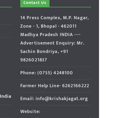
Contact Us
14 Press Complex, M.P. Nagar,
Zone - 1, Bhopal - 462011
Madhya Pradesh INDIA ----
Advertisement Enquiry: Mr.
Sachin Bondriya, +91
9826021837
Phone: (0755) 4248100
Farmer Help Line- 6262166222
 India
Email: info@krishakjagat.org
Website: