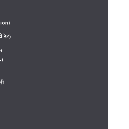
ion)
 रेट)
ार
s)
री