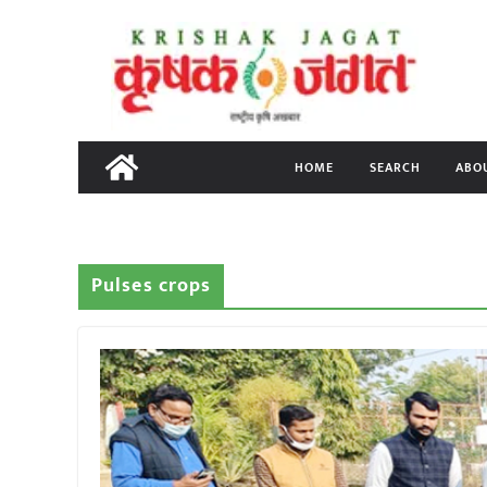
Skip
to
content
HOME
SEARCH
ABO
Pulses crops