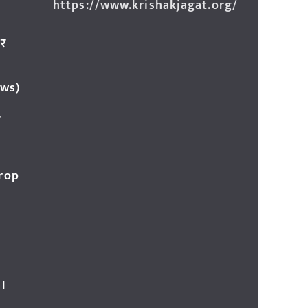
https://www.krishakjagat.org/
ार
ews)
र
Crop
l