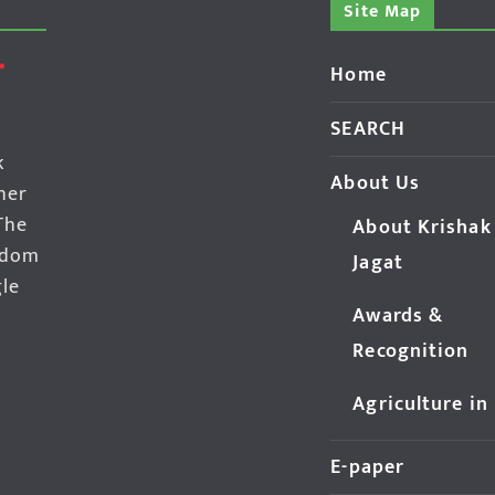
Site Map
Home
SEARCH
k
About Us
her
The
About Krishak
edom
Jagat
gle
Awards &
Recognition
Agriculture in
E-paper