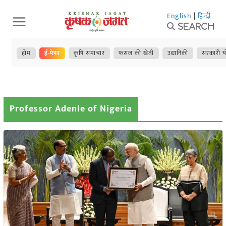
Skip
English
|
हिन्दी
to
Search
content
होम
ई-पेपर
कृषि समाचार
फसल की खेती
उद्यानिकी
सरकारी य
Professor Adenle of Nigeria