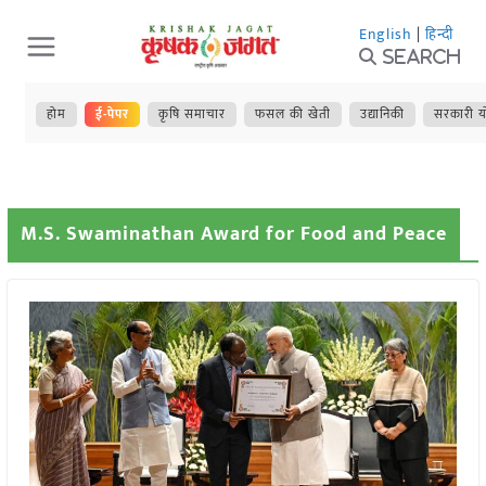
Skip
English
|
हिन्दी
to
Search
content
होम
ई-पेपर
कृषि समाचार
फसल की खेती
उद्यानिकी
सरकारी य
M.S. Swaminathan Award for Food and Peace