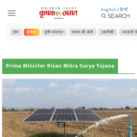
Skip
English
|
हिन्दी
to
Search
content
होम
ई-पेपर
कृषि समाचार
फसल की खेती
उद्यानिकी
सरकारी य
Prime Minister Kisan Mitra Surya Yojana