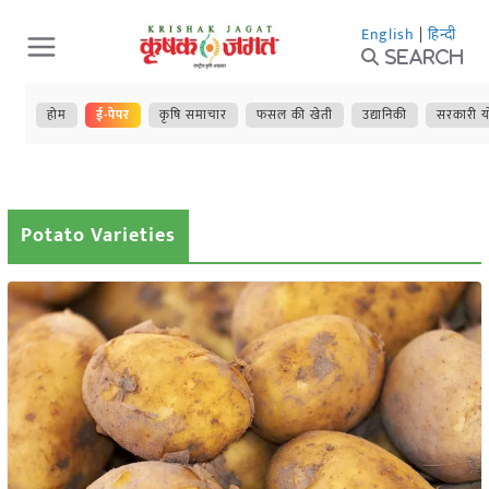
Skip
English
|
हिन्दी
to
Search
content
होम
ई-पेपर
कृषि समाचार
फसल की खेती
उद्यानिकी
सरकारी य
Potato Varieties