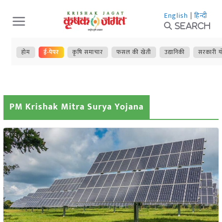
Skip
English
|
हिन्दी
to
Search
content
होम
ई-पेपर
कृषि समाचार
फसल की खेती
उद्यानिकी
सरकारी य
PM Krishak Mitra Surya Yojana