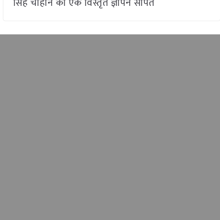
सिंह चौहान को एक विस्तृत ज्ञापन सौंपते