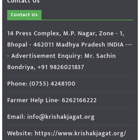
Contact Us
Contact Us
14 Press Complex, M.P. Nagar, Zone - 1,
Bhopal - 462011 Madhya Pradesh INDIA ---
- Advertisement Enquiry: Mr. Sachin
Bondriya, +91 9826021837
Phone: (0755) 4248100
Farmer Help Line- 6262166222
Email: info@krishakjagat.org
Website: https://www.krishakjagat.org/