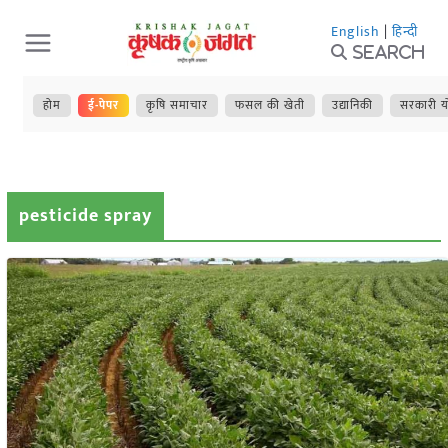
Skip
English
|
हिन्दी
to
Search
content
होम
ई-पेपर
कृषि समाचार
फसल की खेती
उद्यानिकी
सरकारी य
pesticide spray