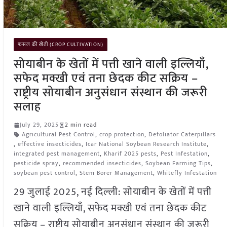
फसल की खेती (CROP CULTIVATION)
सोयाबीन के खेतों में पत्ती खाने वाली इल्लियाँ,
सफेद मक्खी एवं तना छेदक कीट सक्रिय –
राष्ट्रीय सोयाबीन अनुसंधान संस्थान की जरूरी
सलाह
July 29, 2025
2 min read
Agricultural Pest Control
,
crop protection
,
Defoliator Caterpillars
,
effective insecticides
,
Icar National Soybean Research Institute
,
integrated pest management
,
Kharif 2025 pests
,
Pest Infestation
,
pesticide spray
,
recommended insecticides
,
Soybean Farming Tips
,
soybean pest control
,
Stem Borer Management
,
Whitefly Infestation
29 जुलाई 2025, नई दिल्ली: सोयाबीन के खेतों में पत्ती
खाने वाली इल्लियाँ, सफेद मक्खी एवं तना छेदक कीट
सक्रिय – राष्ट्रीय सोयाबीन अनुसंधान संस्थान की जरूरी