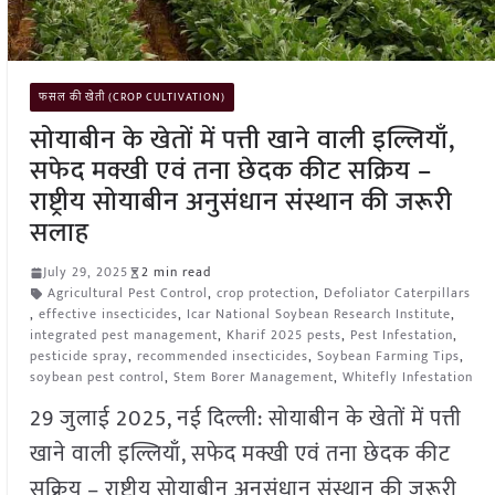
फसल की खेती (CROP CULTIVATION)
सोयाबीन के खेतों में पत्ती खाने वाली इल्लियाँ,
सफेद मक्खी एवं तना छेदक कीट सक्रिय –
राष्ट्रीय सोयाबीन अनुसंधान संस्थान की जरूरी
सलाह
July 29, 2025
2 min read
Agricultural Pest Control
,
crop protection
,
Defoliator Caterpillars
,
effective insecticides
,
Icar National Soybean Research Institute
,
integrated pest management
,
Kharif 2025 pests
,
Pest Infestation
,
pesticide spray
,
recommended insecticides
,
Soybean Farming Tips
,
soybean pest control
,
Stem Borer Management
,
Whitefly Infestation
29 जुलाई 2025, नई दिल्ली: सोयाबीन के खेतों में पत्ती
खाने वाली इल्लियाँ, सफेद मक्खी एवं तना छेदक कीट
सक्रिय – राष्ट्रीय सोयाबीन अनुसंधान संस्थान की जरूरी