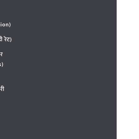
ion)
 रेट)
ार
s)
री