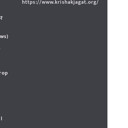
https://www.krishakjagat.org/
ार
ews)
र
Crop
l