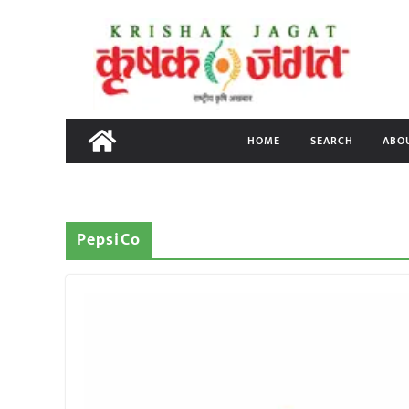
Skip
to
content
HOME
SEARCH
ABO
PepsiCo