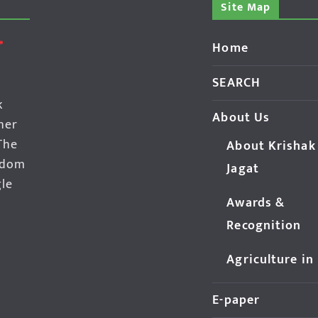
Site Map
Home
SEARCH
k
About Us
her
The
About Krishak
edom
Jagat
gle
Awards &
Recognition
Agriculture in
E-paper