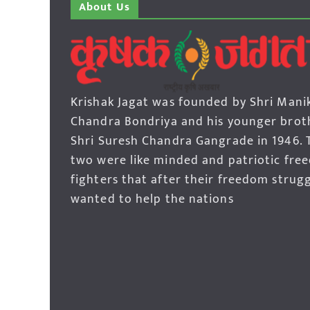
About Us
Krishak Jagat was founded by Shri Mani
Chandra Bondriya and his younger brot
Shri Suresh Chandra Gangrade in 1946. 
two were like minded and patriotic fre
fighters that after their freedom strug
wanted to help the nations