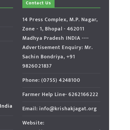
Contact Us
14 Press Complex, M.P. Nagar,
Zone - 1, Bhopal - 462011
Madhya Pradesh INDIA ----
Advertisement Enquiry: Mr.
Sachin Bondriya, +91
9826021837
Phone: (0755) 4248100
Farmer Help Line- 6262166222
 India
Email: info@krishakjagat.org
Website: