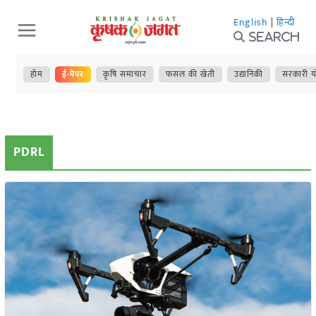
Skip
English
|
हिन्दी
to
Search
content
होम
ई-पेपर
कृषि समाचार
फसल की खेती
उद्यानिकी
सरकारी य
PDRL