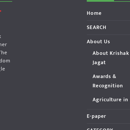
Home
SEARCH
k
About Us
her
The
About Krishak
edom
Jagat
gle
Awards &
Recognition
Agriculture in
E-paper