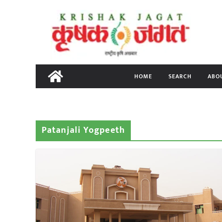
Skip
to
content
HOME
SEARCH
ABO
Patanjali Yogpeeth