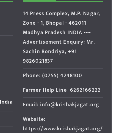
14 Press Complex, M.P. Nagar,
Zone - 1, Bhopal - 462011
Madhya Pradesh INDIA ----
Advertisement Enquiry: Mr.
Sachin Bondriya, +91
9826021837
Phone: (0755) 4248100
Farmer Help Line- 6262166222
 India
Email: info@krishakjagat.org
Website:
https://www.krishakjagat.org/