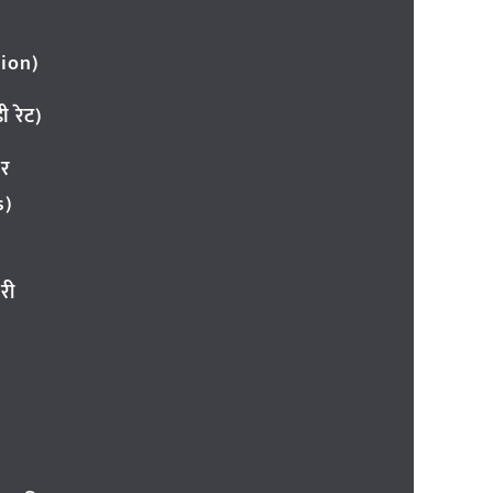
ion)
 रेट)
ार
s)
री