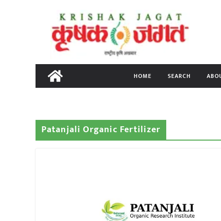
Skip
to
content
HOME
SEARCH
ABO
Patanjali Organic Fertilizer