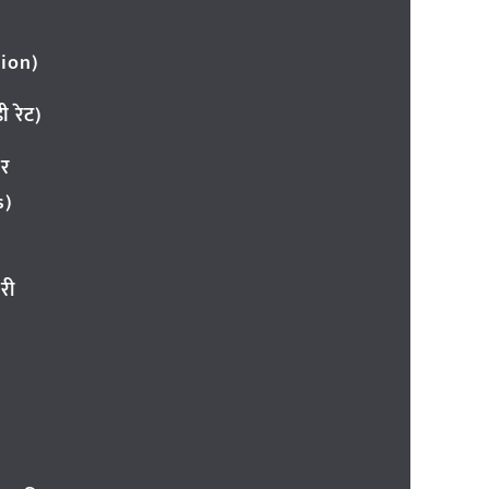
ion)
 रेट)
ार
s)
री