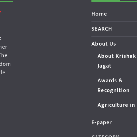
Home
SEARCH
k
About Us
her
The
About Krishak
edom
Jagat
gle
Awards &
Recognition
Agriculture in
E-paper