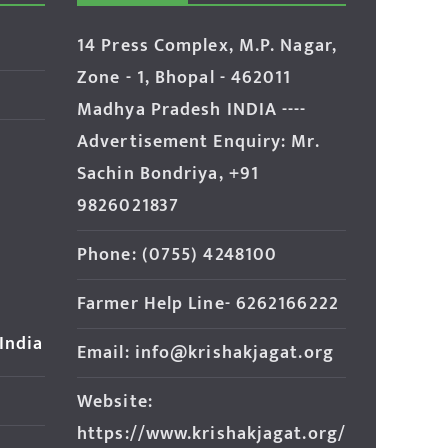
14 Press Complex, M.P. Nagar,
Zone - 1, Bhopal - 462011
Madhya Pradesh INDIA ----
Advertisement Enquiry: Mr.
Sachin Bondriya, +91
9826021837
Phone: (0755) 4248100
Farmer Help Line- 6262166222
 India
Email: info@krishakjagat.org
Website:
https://www.krishakjagat.org/