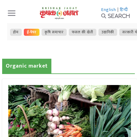
Skip
English
|
हिन्दी
to
Search
content
होम
ई-पेपर
कृषि समाचार
फसल की खेती
उद्यानिकी
सरकारी य
Organic market