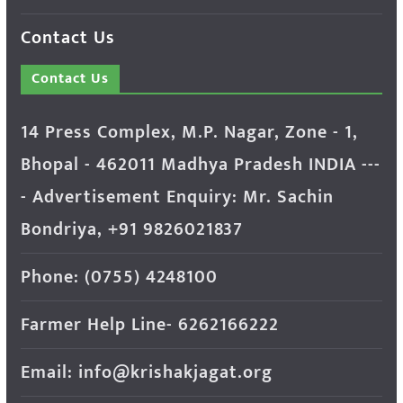
Contact Us
Contact Us
14 Press Complex, M.P. Nagar, Zone - 1,
Bhopal - 462011 Madhya Pradesh INDIA ---
- Advertisement Enquiry: Mr. Sachin
Bondriya, +91 9826021837
Phone: (0755) 4248100
Farmer Help Line- 6262166222
Email: info@krishakjagat.org