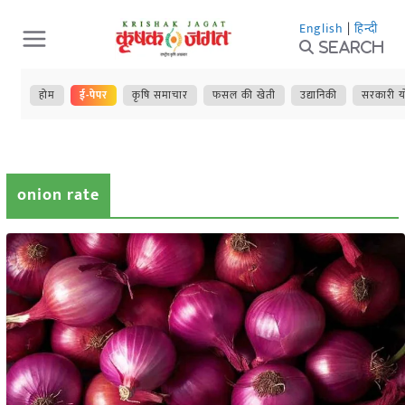
Skip
English
|
हिन्दी
to
Search
content
होम
ई-पेपर
कृषि समाचार
फसल की खेती
उद्यानिकी
सरकारी य
onion rate