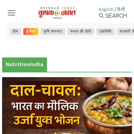
Skip
English
|
हिन्दी
to
Search
content
होम
ई-पेपर
कृषि समाचार
फसल की खेती
उद्यानिकी
सरकारी य
NutritionIndia