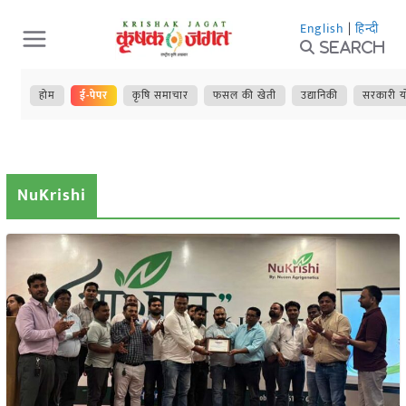
Skip
English
|
हिन्दी
to
Search
content
होम
ई-पेपर
कृषि समाचार
फसल की खेती
उद्यानिकी
सरकारी य
NuKrishi