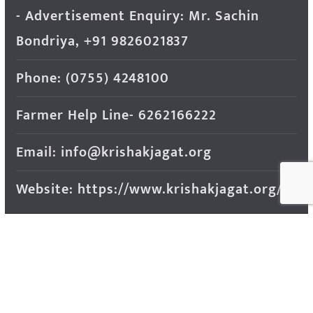
- Advertisement Enquiry: Mr. Sachin
Bondriya, +91 9826021837
Phone: (0755) 4248100
Farmer Help Line- 6262166222
Email: info@krishakjagat.org
Website: https://www.krishakjagat.org/
Copyright © 2026
Krishak Jagat (कृषक जगत)
. All rights
reserved.
Theme:
ColorMag Pro
by ThemeGrill. Powered by
WordPress
.