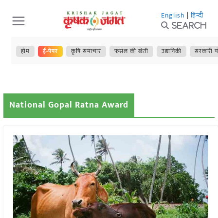
Skip
English
|
हिन्दी
to
Search
content
होम
ई-पेपर
कृषि समाचार
फसल की खेती
उद्यानिकी
सरकारी य
National Gopal Ratna Award