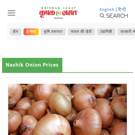
Skip
English
|
हिन्दी
to
Search
content
होम
ई-पेपर
कृषि समाचार
फसल की खेती
उद्यानिकी
सरकारी य
Nashik Onion Prices