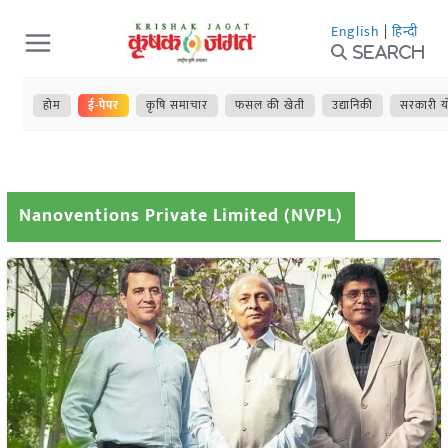
Skip
English
|
हिन्दी
to
Search
content
होम
ई-पेपर
कृषि समाचार
फसल की खेती
उद्यानिकी
सरकारी य
Nanoventions Private Limited (NVPL)