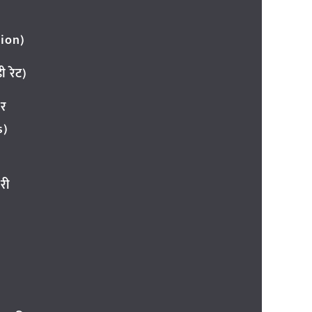
ion)
 रेट)
ार
s)
री