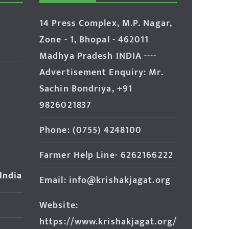
14 Press Complex, M.P. Nagar,
Zone - 1, Bhopal - 462011
Madhya Pradesh INDIA ----
Advertisement Enquiry: Mr.
Sachin Bondriya, +91
9826021837
Phone: (0755) 4248100
Farmer Help Line- 6262166222
 India
Email: info@krishakjagat.org
Website:
https://www.krishakjagat.org/