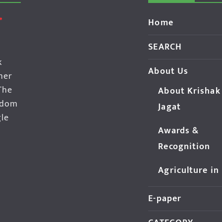
Home
SEARCH
k
About Us
her
The
About Krishak
edom
Jagat
gle
Awards &
Recognition
Agriculture in
E-paper