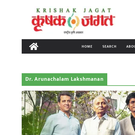
Skip
to
content
HOME
SEARCH
ABO
Dr. Arunachalam Lakshmanan