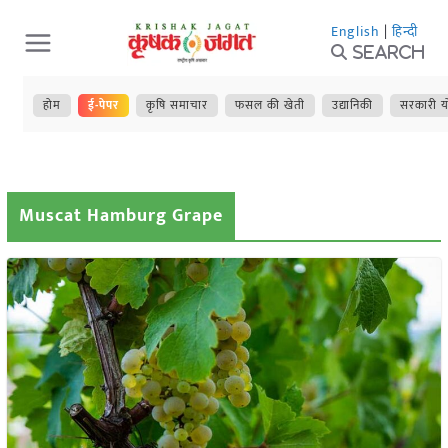
Skip
English
|
हिन्दी
to
Search
content
होम
ई-पेपर
कृषि समाचार
फसल की खेती
उद्यानिकी
सरकारी य
Muscat Hamburg Grape