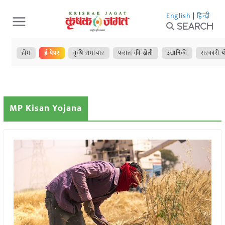
Skip
English
|
हिन्दी
to
Search
content
होम
ई-पेपर
कृषि समाचार
फसल की खेती
उद्यानिकी
सरकारी य
MP Kisan Yojana