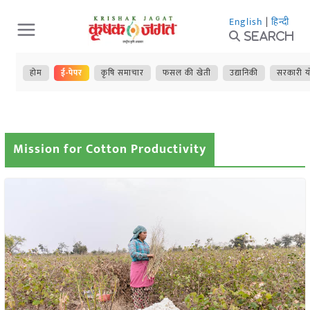
Skip
English
|
हिन्दी
to
Search
content
होम
ई-पेपर
कृषि समाचार
फसल की खेती
उद्यानिकी
सरकारी य
Mission for Cotton Productivity