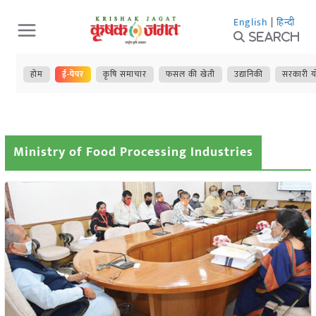
Skip
English
|
हिन्दी
to
Search
content
होम
ई-पेपर
कृषि समाचार
फसल की खेती
उद्यानिकी
सरकारी य
Ministry of Food Processing Industries