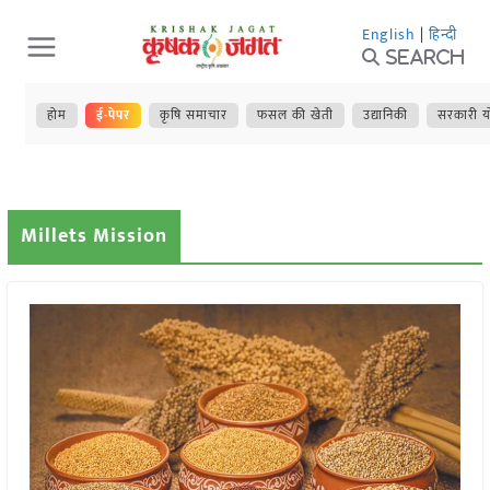
Skip
English
|
हिन्दी
to
Search
content
होम
ई-पेपर
कृषि समाचार
फसल की खेती
उद्यानिकी
सरकारी य
Millets Mission