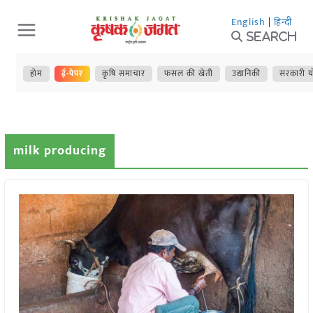
Skip
English
|
हिन्दी
to
Search
content
होम
ई-पेपर
कृषि समाचार
फसल की खेती
उद्यानिकी
सरकारी य
milk producing