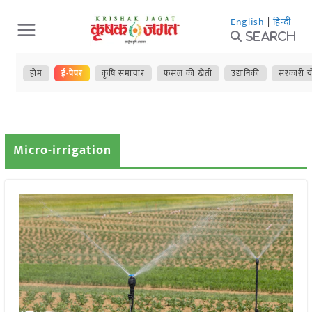
Skip
English
|
हिन्दी
to
Search
content
होम
ई-पेपर
कृषि समाचार
फसल की खेती
उद्यानिकी
सरकारी य
Micro-irrigation