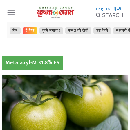
Skip
English
|
हिन्दी
to
Search
content
होम
ई-पेपर
कृषि समाचार
फसल की खेती
उद्यानिकी
सरकारी य
Metalaxyl-M 31.8% ES