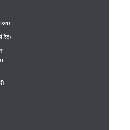
ion)
 रेट)
ार
s)
री