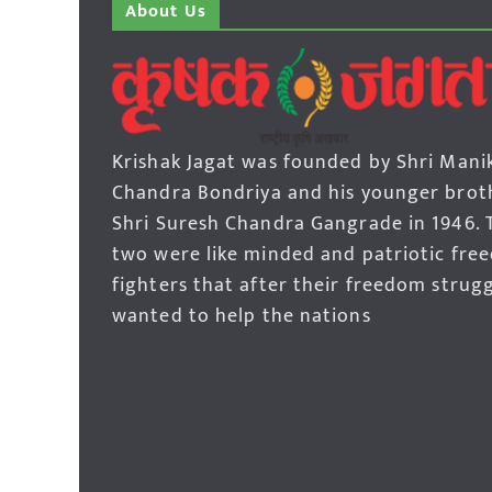
About Us
Krishak Jagat was founded by Shri Mani
Chandra Bondriya and his younger brot
Shri Suresh Chandra Gangrade in 1946. 
two were like minded and patriotic fre
fighters that after their freedom strug
wanted to help the nations