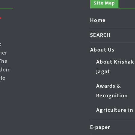
Site Map
Home
SEARCH
k
About Us
her
The
About Krishak
edom
Jagat
gle
Awards &
Recognition
Agriculture in
E-paper