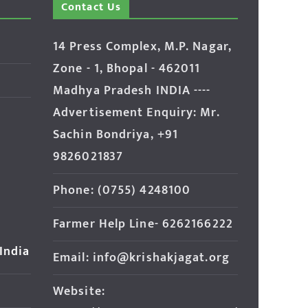
Contact Us
14 Press Complex, M.P. Nagar,
Zone - 1, Bhopal - 462011
Madhya Pradesh INDIA ----
Advertisement Enquiry: Mr.
Sachin Bondriya, +91
9826021837
Phone: (0755) 4248100
Farmer Help Line- 6262166222
 India
Email: info@krishakjagat.org
Website: