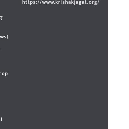
https://www.krishakjagat.org/
ार
ews)
र
Crop
l