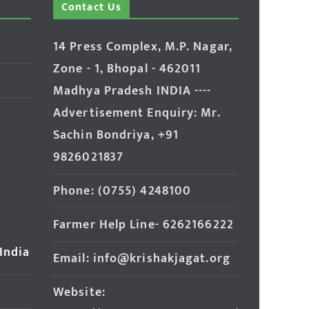
Contact Us
14 Press Complex, M.P. Nagar,
Zone - 1, Bhopal - 462011
Madhya Pradesh INDIA ----
Advertisement Enquiry: Mr.
Sachin Bondriya, +91
9826021837
Phone: (0755) 4248100
Farmer Help Line- 6262166222
 India
Email: info@krishakjagat.org
Website: