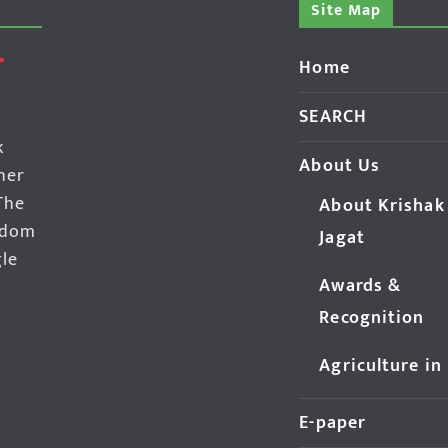
Site Map
Home
SEARCH
k
About Us
her
The
About Krishak
edom
Jagat
gle
Awards &
Recognition
Agriculture in
E-paper