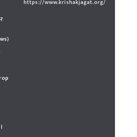
https://www.krishakjagat.org/
ार
ews)
र
Crop
l