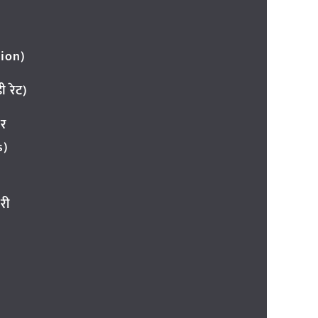
ion)
 रेट)
ार
s)
री