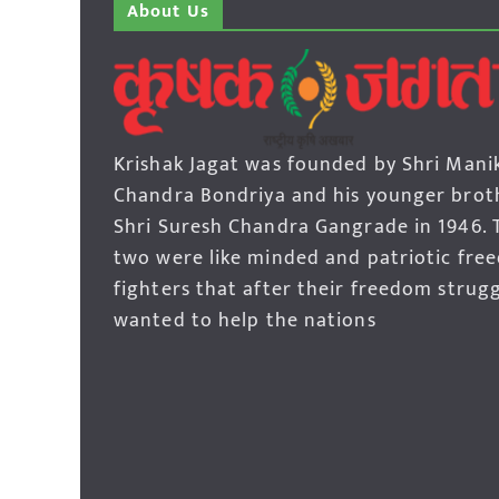
About Us
Krishak Jagat was founded by Shri Mani
Chandra Bondriya and his younger brot
Shri Suresh Chandra Gangrade in 1946. 
two were like minded and patriotic fre
fighters that after their freedom strug
wanted to help the nations