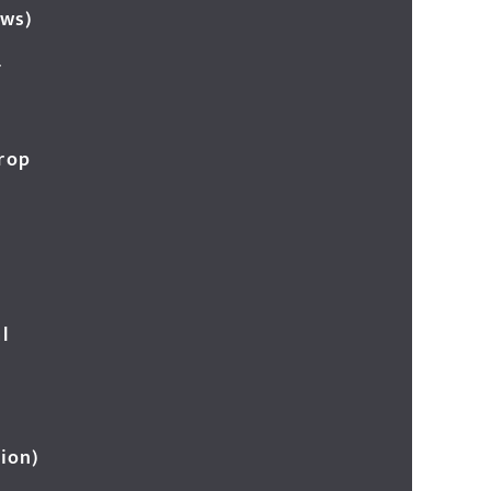
ews)
र
Crop
l
ion)