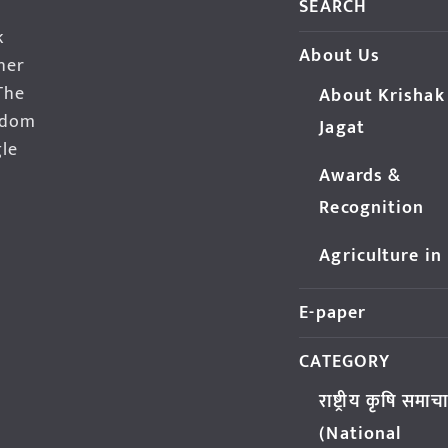
SEARCH
k
About Us
her
The
About Krishak
edom
Jagat
gle
Awards &
Recognition
Agriculture in
E-paper
CATEGORY
राष्ट्रीय कृषि समाच
(National