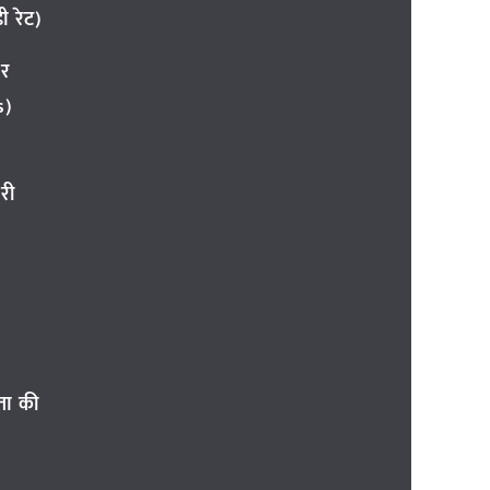
 रेट)
ार
s)
री
ता की