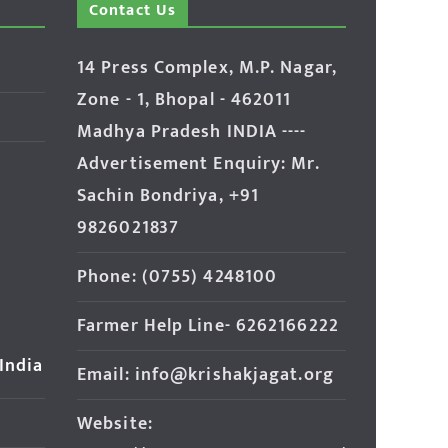
Contact Us
14 Press Complex, M.P. Nagar,
Zone - 1, Bhopal - 462011
Madhya Pradesh INDIA ----
Advertisement Enquiry: Mr.
Sachin Bondriya, +91
9826021837
Phone: (0755) 4248100
Farmer Help Line- 6262166222
 India
Email: info@krishakjagat.org
Website: