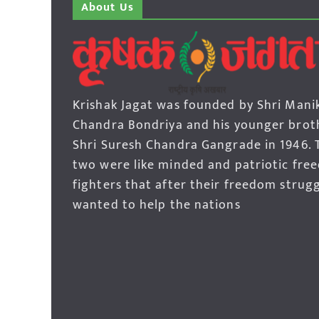
About Us
Krishak Jagat was founded by Shri Mani
Chandra Bondriya and his younger brot
Shri Suresh Chandra Gangrade in 1946. 
two were like minded and patriotic fre
fighters that after their freedom strug
wanted to help the nations