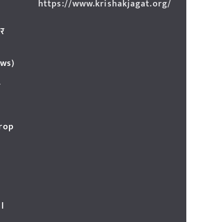
https://www.krishakjagat.org/
ार
ews)
र
Crop
l