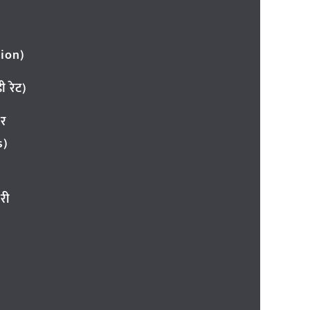
ion)
 रेट)
ार
s)
री