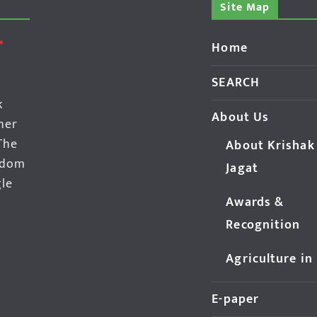
Site Map
Home
SEARCH
k
About Us
her
The
About Krishak
edom
Jagat
gle
Awards &
Recognition
Agriculture in
E-paper