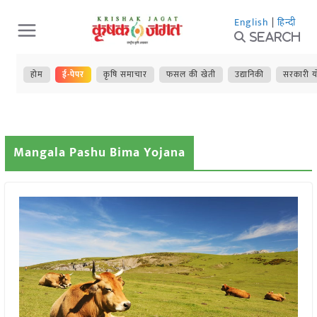
Skip
English
|
हिन्दी
to
Search
content
होम
ई-पेपर
कृषि समाचार
फसल की खेती
उद्यानिकी
सरकारी य
Mangala Pashu Bima Yojana